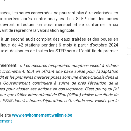
assées, les boues concernées ne pourront plus être valorisées en
e incinérées après contre-analyses. Les STEP dont les boues
 devront effectuer un suivi mensuel et se conformer à six
ant de reprendre la valorisation agricole.
 à un second audit complet des eaux traitées et des boues en
écifique de 42 stations pendant 6 mois à partir d’octobre 2024
aux et des boues de toutes les STEP sera effectif fin du premier
ronnement
: «
Les mesures temporaires adoptées visent à réduire
nvironnement, tout en offrant une base solide pour l’adaptation
it et les premières mesures prises sont une étape cruciale dans la
e Gouvernement continuera à suivre de près l’évolution de la
es pour ajuster ses actions en conséquence. C’est pourquoi j’ai
our que l'Office international de l'Eau (OiEau) réalise une étude de
 PFAS dans les boues d’épuration, cette étude sera validée par le
le site
www.environnement.wallonie.be
nement