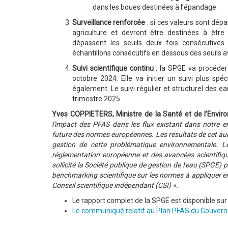
dans les boues destinées à l’épandage.
Surveillance renforcée
: si ces valeurs sont dép
agriculture et devront être destinées à êtr
dépassent les seuils deux fois consécutives
échantillons consécutifs en dessous des seuils av
Suivi scientifique continu
: la SPGE va procéder
octobre 2024. Elle va initier un suivi plus sp
également. Le suivi régulier et structurel des e
trimestre 2025.
Yves COPPIETERS, Ministre de la Santé et de l’Envi
l'impact des PFAS dans les flux existant dans notre e
future des normes européennes. Les résultats de cet aud
gestion de cette problématique environnementale. L
réglementation européenne et des avancées scientifiqu
sollicité la Société publique de gestion de l'eau (SPGE) p
benchmarking scientifique sur les normes à appliquer en
Conseil scientifique indépendant (CSI) ».
Le rapport complet de la SPGE est disponible sur 
Le communiqué relatif au Plan PFAS du Gouver