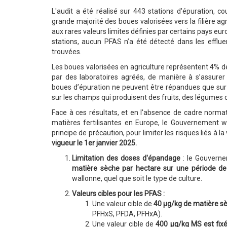
L'audit a été réalisé sur 443 stations d'épuration, co
grande majorité des boues valorisées vers la filière ag
aux rares valeurs limites définies par certains pays e
stations, aucun PFAS n’a été détecté dans les efflu
trouvées.
Les boues valorisées en agriculture représentent 4% de l
par des laboratoires agréés, de manière à s’assurer 
boues d’épuration ne peuvent être répandues que sur c
sur les champs qui produisent des fruits, des légumes 
Face à ces résultats, et en l'absence de cadre normat
matières fertilisantes en Europe, le Gouvernement w
principe de précaution, pour limiter les risques liés à 
vigueur le 1er janvier 2025.
Limitation des doses d'épandage
: le Gouverne
matière sèche par hectare sur une période de
wallonne, quel que soit le type de culture.
Valeurs cibles pour les PFAS :
Une valeur cible de
40 µg/kg de matière sè
PFHxS, PFDA, PFHxA).
Une valeur cible de
400 µg/kg MS est fix