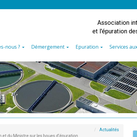
Association i
et l'épuration d
s-nous ?
Démergement
Epuration
Services a
Actualités
 du Ministre sur les boues d'épuration