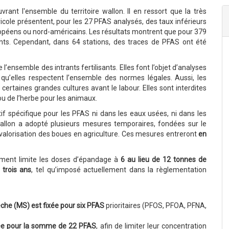
uvrant l'ensemble du territoire wallon. Il en ressort que la très
ricole présentent, pour les 27 PFAS analysés, des taux inférieurs
uropéens ou nord-américains. Les résultats montrent que pour 379
ents. Cependant, dans 64 stations, des traces de PFAS ont été
’ensemble des intrants fertilisants. Elles font l’objet d’analyses
qu’elles respectent l’ensemble des normes légales. Aussi, les
ertaines grandes cultures avant le labour. Elles sont interdites
ou de l’herbe pour les animaux.
if spécifique pour les PFAS ni dans les eaux usées, ni dans les
allon a adopté plusieurs mesures temporaires, fondées sur le
la valorisation des boues en agriculture. Ces mesures entreront
en
ment limite les doses d’épandage à
6 au lieu de 12 tonnes de
 trois ans
, tel qu’imposé actuellement dans la règlementation
che (MS) est fixée pour six PFAS
prioritaires (PFOS, PFOA, PFNA,
ée pour la somme de 22 PFAS
, afin de limiter leur concentration