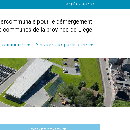
+32 (0)4 234 96 96
ntercommunale pour le démergement
es communes de la province de Liège
ux communes
Services aux particuliers