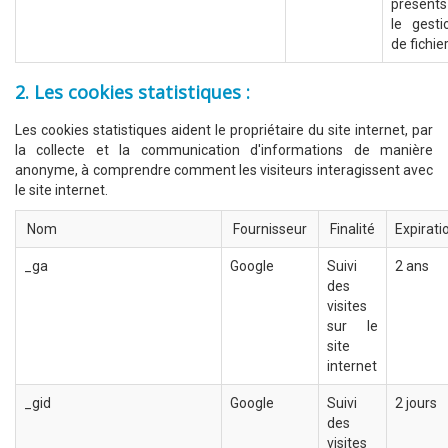
présent
le gesti
de fichie
2. Les cookies statistiques :
Les cookies statistiques aident le propriétaire du site internet, par
la collecte et la communication d'informations de manière
anonyme, à comprendre comment les visiteurs interagissent avec
le site internet.
Nom
Fournisseur
Finalité
Expirati
_ga
Google
Suivi
2 ans
des
visites
sur le
site
internet
_gid
Google
Suivi
2 jours
des
visites