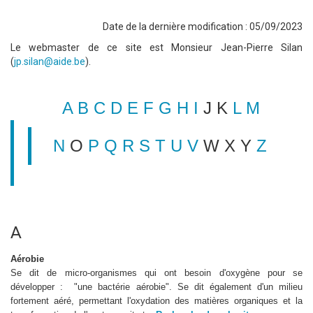
Date de la dernière modification : 05/09/2023
Le webmaster de ce site est Monsieur Jean-Pierre Silan
(
jp.silan@aide.be
).
A
B
C
D
E
F
G
H
I
J K
L
M
N
O
P
Q
R
S
T
U
V
W X Y
Z
A
Aérobie
Se dit de micro-organismes qui ont besoin d'oxygène pour se
développer : "une bactérie aérobie". Se dit également d'un milieu
fortement aéré, permettant l'oxydation des matières organiques et la