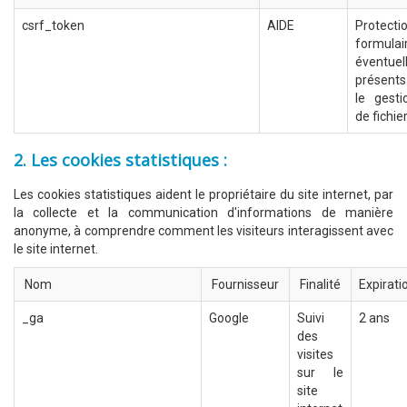
csrf_token
AIDE
Protect
formulai
éventue
présent
le gesti
de fichie
2. Les cookies statistiques :
Les cookies statistiques aident le propriétaire du site internet, par
la collecte et la communication d'informations de manière
anonyme, à comprendre comment les visiteurs interagissent avec
le site internet.
Nom
Fournisseur
Finalité
Expirati
_ga
Google
Suivi
2 ans
des
visites
sur le
site