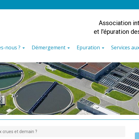
Association i
et l'épuration d
s-nous ?
Démergement
Epuration
Services a
ux crues et demain ?