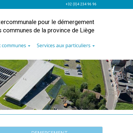
+32 (0)4 234 96 96
ntercommunale pour le démergement
es communes de la province de Liège
ux communes
Services aux particuliers