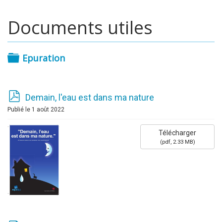
Documents utiles
Dossier
Epuration
p
Demain, l'eau est dans ma nature
d
Publié le 1 août 2022
f
Télécharger
(
pdf,
2.33 MB
)