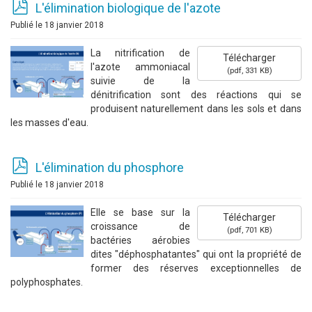
p
L'élimination biologique de l'azote
d
Publié le 18 janvier 2018
f
La nitrification de
Télécharger
l'azote ammoniacal
(
pdf,
331 KB
)
suivie de la
dénitrification sont des réactions qui se
produisent naturellement dans les sols et dans
les masses d'eau.
p
L'élimination du phosphore
d
Publié le 18 janvier 2018
f
Elle se base sur la
Télécharger
croissance de
(
pdf,
701 KB
)
bactéries aérobies
dites "déphosphatantes" qui ont la propriété de
former des réserves exceptionnelles de
polyphosphates.