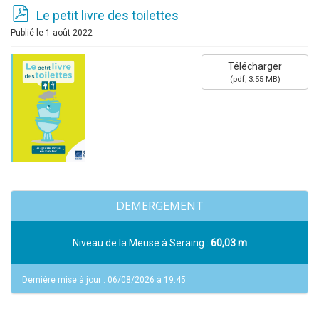
p
Le petit livre des toilettes
d
Publié le 1 août 2022
f
Télécharger
(
pdf,
3.55 MB
)
DEMERGEMENT
Niveau de la Meuse à Seraing :
60,03 m
Dernière mise à jour : 06/08/2026 à 19:45