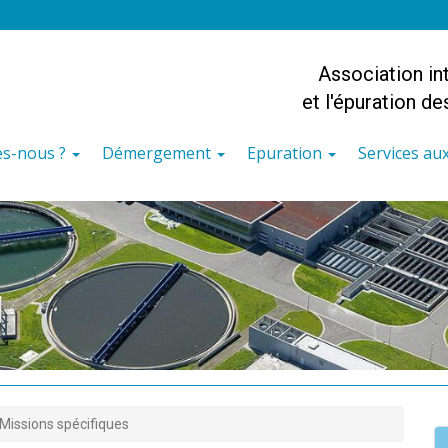
Association i
et l'épuration d
s-nous ?
Démergement
Epuration
Services a
Missions spécifiques