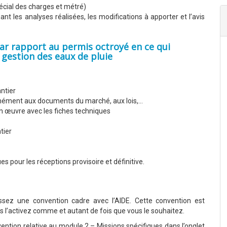
pécial des charges et métré)
nt les analyses réalisées, les modifications à apporter et l’avis
ar rapport au permis octroyé en ce qui
 gestion des eaux de pluie
antier
ormément aux documents du marché, aux lois,…
en œuvre avec les fiches techniques
tier
s pour les réceptions provisoire et définitive.
ssez une convention cadre avec l’AIDE. Cette convention est
s l’activez comme et autant de fois que vous le souhaitez.
tion relative au module 2 – Missions spécifiques dans l’onglet