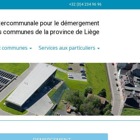
+32 (0)4 234 96 96
ntercommunale pour le démergement
es communes de la province de Liège
ux communes
Services aux particuliers